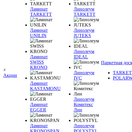
Ламинат
Линолеум
TARKETT
TARKETT
Ламинат
Линолеум
UNILIN
JUTEKS
Линолеум
Ламинат
IDEAL
SWISS
Паркетная дос
KRONO
Линолеум
TARKET
Акции
IVC
POLAR
Ламинат
KASTAMONU
Линолеум
Ламинат
Комитекс
EGGER
Лин
Ламинат
Линолеум
KRONOSPAN
POLYSTYL