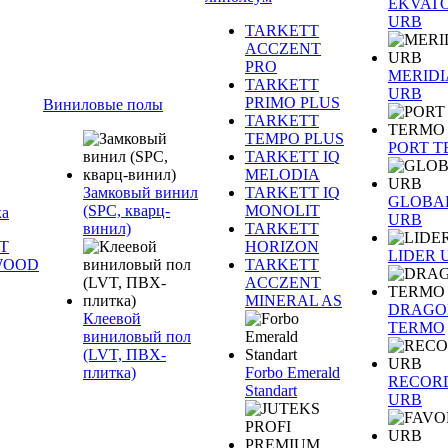
EKVAT
URB
TARKETT
ACCZENT
PRO
MERID
TARKETT
URB
PRIMO PLUS
Виниловые полы
TARKETT
TEMPO PLUS
PORT 
TARKETT IQ
MELODIA
Замковый винил
TARKETT IQ
GLOBA
(SPC, кварц-
MONOLIT
ка
URB
винил)
TARKETT
T
HORIZON
LIDER 
WOOD
TARKETT
ACCZENT
MINERAL AS
DRAGO
Клеевой
TERMO
виниловый пол
(LVT, ПВХ-
плитка)
Forbo Emerald
RECOR
Standart
URB