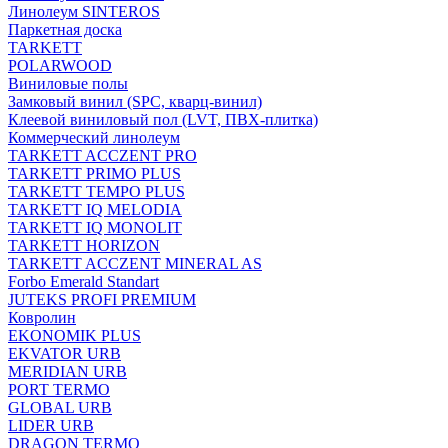
Линолеум SINTEROS
Паркетная доска
TARKETT
POLARWOOD
Виниловые полы
Замковый винил (SPC, кварц-винил)
Клеевой виниловый пол (LVT, ПВХ-плитка)
Коммерческий линолеум
TARKETT ACCZENT PRO
TARKETT PRIMO PLUS
TARKETT TEMPO PLUS
TARKETT IQ MELODIA
TARKETT IQ MONOLIT
TARKETT HORIZON
TARKETT ACCZENT MINERAL AS
Forbo Emerald Standart
JUTEKS PROFI PREMIUM
Ковролин
EKONOMIK PLUS
EKVATOR URB
MERIDIAN URB
PORT TERMO
GLOBAL URB
LIDER URB
DRAGON TERMO