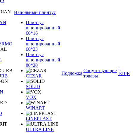
OR
Напольный плинтус
IAN
Плинтус
шпонированный
60*16
Плинтус
TERMO
шпонированный
60*23
Плинтус
L
шпонированный
80*20
+
Сопутствующие
Подложка
ЕЩЕ
URB
CEZAR
товары
SOLID
N
VOX
WINART
D
LINEPLAST
ULTRA LINE