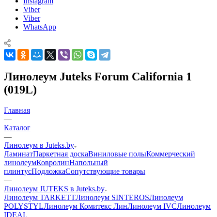
Instagram
Viber
Viber
WhatsApp
Линолеум Juteks Forum California 1
(019L)
Главная
—
Каталог
—
Линолеум в Juteks.by
Ламинат
Паркетная доска
Виниловые полы
Коммерческий
линолеум
Ковролин
Напольный
плинтус
Подложка
Сопутствующие товары
—
Линолеум JUTEKS в Juteks.by
Линолеум TARKETT
Линолеум SINTEROS
Линолеум
POLYSTYL
Линолеум Комитекс Лин
Линолеум IVC
Линолеум
IDEAL