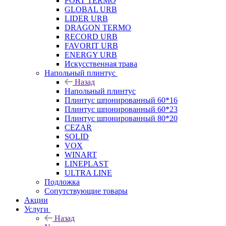
PORT TERMO
GLOBAL URB
LIDER URB
DRAGON TERMO
RECORD URB
FAVORIT URB
ENERGY URB
Искусственная трава
Напольный плинтус
Назад
Напольный плинтус
Плинтус шпонированный 60*16
Плинтус шпонированный 60*23
Плинтус шпонированный 80*20
CEZAR
SOLID
VOX
WINART
LINEPLAST
ULTRA LINE
Подложка
Сопутствующие товары
Акции
Услуги
Назад