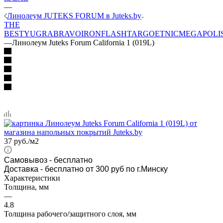
—
Линолеум JUTEKS FORUM в Juteks.by
THE
BEST
YUGRA
BRAVO
IRON
FLASH
TARGO
ETNIC
MEGAPOLI
—
Линолеум Juteks Forum California 1 (019L)
37
руб.
/м2
Самовывоз
- бесплатно
Доставка - бесплатно от 300 руб по г.Минску
Характеристики
Толщина, мм
—
4.8
Толщина рабочего/защитного слоя, мм
—