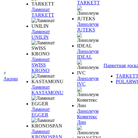
TARKETT
Ламинат
TARKETT
Линолеум
JUTEKS
Ламинат
UNILIN
Линолеум
IDEAL
Ламинат
SWISS
Паркетная доск
KRONO
TARKET
Линолеум
Акции
POLARW
IVC
Ламинат
KASTAMONU
Ламинат
Линолеум
EGGER
Комитекс
Лин
Ламинат
KRONOSPAN