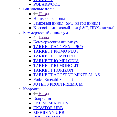
POLARWOOD
Виниловые полы
Назад
Виниловые полы
Замковый винил (SPC, кварц-винил)
Клеевой виниловый пол (LVT, ПВХ-плитка)
Коммерческий линолеум
Назад
Коммерческий линолеум
TARKETT ACCZENT PRO
TARKETT PRIMO PLUS
TARKETT TEMPO PLUS
TARKETT IQ MELODIA
TARKETT IQ MONOLIT
TARKETT HORIZON
TARKETT ACCZENT MINERAL AS
Forbo Emerald Standart
JUTEKS PROFI PREMIUM
Ковролин
Назад
Ковролин
EKONOMIK PLUS
EKVATOR URB
MERIDIAN URB