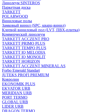
Линолеум SINTEROS
Паркетная доска
TARKETT
POLARWOOD
Виниловые полы
Замковый винил (SPC, кварц-винил)
Клеевой виниловый пол (LVT, ПВХ-плитка)
Коммерческий линолеум
TARKETT ACCZENT PRO
TARKETT PRIMO PLUS
TARKETT TEMPO PLUS
TARKETT IQ MELODIA
TARKETT IQ MONOLIT
TARKETT HORIZON
TARKETT ACCZENT MINERAL AS
Forbo Emerald Standart
JUTEKS PROFI PREMIUM
Ковролин
EKONOMIK PLUS
EKVATOR URB
MERIDIAN URB
PORT TERMO
GLOBAL URB
LIDER URB
DRAGON TERMO