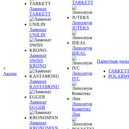
TARKETT
Ламинат
TARKETT
Линолеум
JUTEKS
Ламинат
UNILIN
Линолеум
IDEAL
Ламинат
SWISS
Паркетная доск
KRONO
TARKET
Линолеум
Акции
POLARW
IVC
Ламинат
KASTAMONU
Ламинат
Линолеум
EGGER
Комитекс
Лин
Ламинат
KRONOSPAN