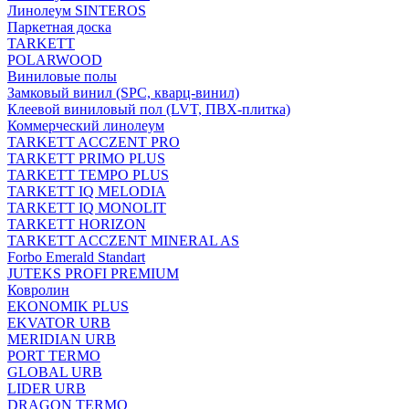
Линолеум SINTEROS
Паркетная доска
TARKETT
POLARWOOD
Виниловые полы
Замковый винил (SPC, кварц-винил)
Клеевой виниловый пол (LVT, ПВХ-плитка)
Коммерческий линолеум
TARKETT ACCZENT PRO
TARKETT PRIMO PLUS
TARKETT TEMPO PLUS
TARKETT IQ MELODIA
TARKETT IQ MONOLIT
TARKETT HORIZON
TARKETT ACCZENT MINERAL AS
Forbo Emerald Standart
JUTEKS PROFI PREMIUM
Ковролин
EKONOMIK PLUS
EKVATOR URB
MERIDIAN URB
PORT TERMO
GLOBAL URB
LIDER URB
DRAGON TERMO