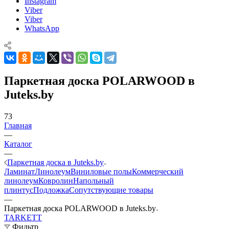
Instagram
Viber
Viber
WhatsApp
Паркетная доска POLARWOOD в
Juteks.by
73
Главная
—
Каталог
—
Паркетная доска в Juteks.by
Ламинат
Линолеум
Виниловые полы
Коммерческий
линолеум
Ковролин
Напольный
плинтус
Подложка
Сопутствующие товары
—
Паркетная доска POLARWOOD в Juteks.by
TARKETT
Фильтр