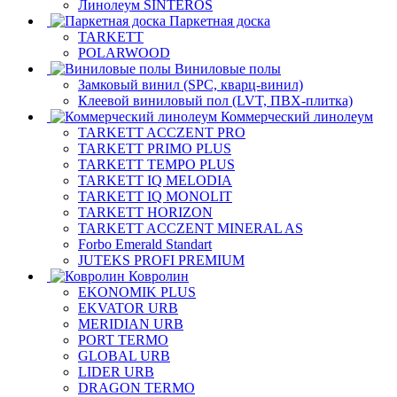
Линолеум SINTEROS
Паркетная доска
TARKETT
POLARWOOD
Виниловые полы
Замковый винил (SPC, кварц-винил)
Клеевой виниловый пол (LVT, ПВХ-плитка)
Коммерческий линолеум
TARKETT ACCZENT PRO
TARKETT PRIMO PLUS
TARKETT TEMPO PLUS
TARKETT IQ MELODIA
TARKETT IQ MONOLIT
TARKETT HORIZON
TARKETT ACCZENT MINERAL AS
Forbo Emerald Standart
JUTEKS PROFI PREMIUM
Ковролин
EKONOMIK PLUS
EKVATOR URB
MERIDIAN URB
PORT TERMO
GLOBAL URB
LIDER URB
DRAGON TERMO