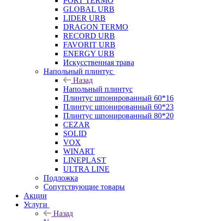
PORT TERMO
GLOBAL URB
LIDER URB
DRAGON TERMO
RECORD URB
FAVORIT URB
ENERGY URB
Искусственная трава
Напольный плинтус
Назад
Напольный плинтус
Плинтус шпонированный 60*16
Плинтус шпонированный 60*23
Плинтус шпонированный 80*20
CEZAR
SOLID
VOX
WINART
LINEPLAST
ULTRA LINE
Подложка
Сопутствующие товары
Акции
Услуги
Назад