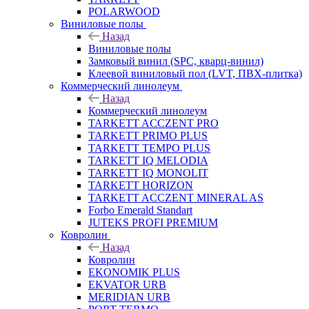
POLARWOOD
Виниловые полы
Назад
Виниловые полы
Замковый винил (SPC, кварц-винил)
Клеевой виниловый пол (LVT, ПВХ-плитка)
Коммерческий линолеум
Назад
Коммерческий линолеум
TARKETT ACCZENT PRO
TARKETT PRIMO PLUS
TARKETT TEMPO PLUS
TARKETT IQ MELODIA
TARKETT IQ MONOLIT
TARKETT HORIZON
TARKETT ACCZENT MINERAL AS
Forbo Emerald Standart
JUTEKS PROFI PREMIUM
Ковролин
Назад
Ковролин
EKONOMIK PLUS
EKVATOR URB
MERIDIAN URB