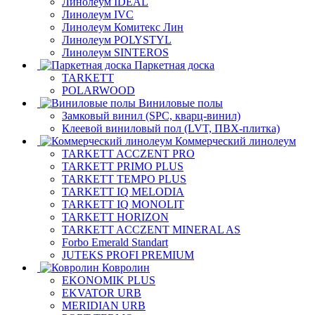
Линолеум IDEAL
Линолеум IVC
Линолеум Комитекс Лин
Линолеум POLYSTYL
Линолеум SINTEROS
Паркетная доска
TARKETT
POLARWOOD
Виниловые полы
Замковый винил (SPC, кварц-винил)
Клеевой виниловый пол (LVT, ПВХ-плитка)
Коммерческий линолеум
TARKETT ACCZENT PRO
TARKETT PRIMO PLUS
TARKETT TEMPO PLUS
TARKETT IQ MELODIA
TARKETT IQ MONOLIT
TARKETT HORIZON
TARKETT ACCZENT MINERAL AS
Forbo Emerald Standart
JUTEKS PROFI PREMIUM
Ковролин
EKONOMIK PLUS
EKVATOR URB
MERIDIAN URB