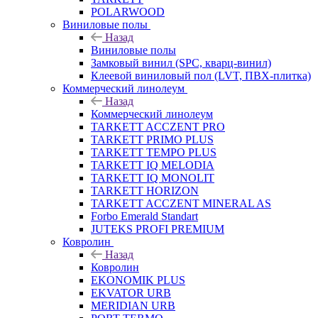
POLARWOOD
Виниловые полы
Назад
Виниловые полы
Замковый винил (SPC, кварц-винил)
Клеевой виниловый пол (LVT, ПВХ-плитка)
Коммерческий линолеум
Назад
Коммерческий линолеум
TARKETT ACCZENT PRO
TARKETT PRIMO PLUS
TARKETT TEMPO PLUS
TARKETT IQ MELODIA
TARKETT IQ MONOLIT
TARKETT HORIZON
TARKETT ACCZENT MINERAL AS
Forbo Emerald Standart
JUTEKS PROFI PREMIUM
Ковролин
Назад
Ковролин
EKONOMIK PLUS
EKVATOR URB
MERIDIAN URB