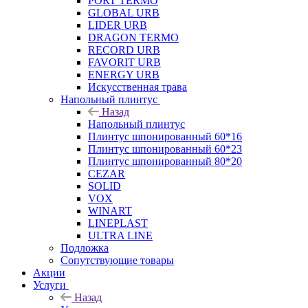
PORT TERMO
GLOBAL URB
LIDER URB
DRAGON TERMO
RECORD URB
FAVORIT URB
ENERGY URB
Искусственная трава
Напольный плинтус
Назад
Напольный плинтус
Плинтус шпонированный 60*16
Плинтус шпонированный 60*23
Плинтус шпонированный 80*20
CEZAR
SOLID
VOX
WINART
LINEPLAST
ULTRA LINE
Подложка
Сопутствующие товары
Акции
Услуги
Назад