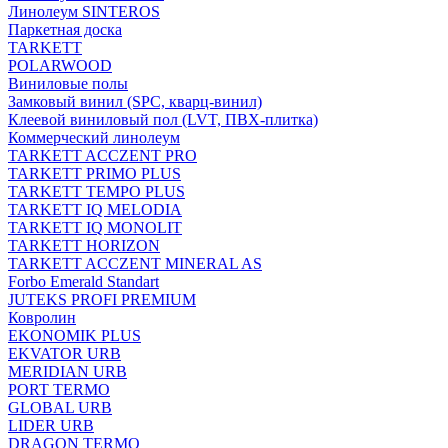
Линолеум SINTEROS
Паркетная доска
TARKETT
POLARWOOD
Виниловые полы
Замковый винил (SPC, кварц-винил)
Клеевой виниловый пол (LVT, ПВХ-плитка)
Коммерческий линолеум
TARKETT ACCZENT PRO
TARKETT PRIMO PLUS
TARKETT TEMPO PLUS
TARKETT IQ MELODIA
TARKETT IQ MONOLIT
TARKETT HORIZON
TARKETT ACCZENT MINERAL AS
Forbo Emerald Standart
JUTEKS PROFI PREMIUM
Ковролин
EKONOMIK PLUS
EKVATOR URB
MERIDIAN URB
PORT TERMO
GLOBAL URB
LIDER URB
DRAGON TERMO