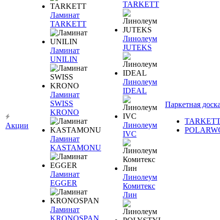
TARKETT
Ламинат
TARKETT
Линолеум
JUTEKS
Ламинат
UNILIN
Линолеум
IDEAL
Ламинат
SWISS
Паркетная доск
KRONO
TARKET
Линолеум
Акции
POLARW
IVC
Ламинат
KASTAMONU
Ламинат
Линолеум
EGGER
Комитекс
Лин
Ламинат
KRONOSPAN