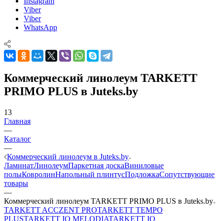
Instagram
Viber
Viber
WhatsApp
Коммерческий линолеум TARKETT
PRIMO PLUS в Juteks.by
13
Главная
—
Каталог
—
Коммерческий линолеум в Juteks.by
Ламинат
Линолеум
Паркетная доска
Виниловые
полы
Ковролин
Напольный плинтус
Подложка
Сопутствующие
товары
—
Коммерческий линолеум TARKETT PRIMO PLUS в Juteks.by
TARKETT ACCZENT PRO
TARKETT TEMPO
PLUS
TARKETT IQ MELODIA
TARKETT IQ