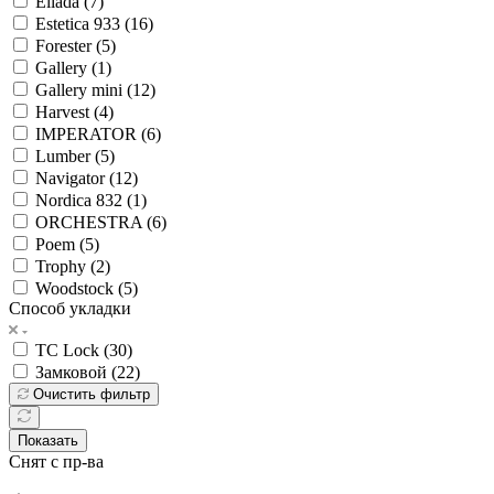
Ellada (
7
)
Estetica 933 (
16
)
Forester (
5
)
Gallery (
1
)
Gallery mini (
12
)
Harvest (
4
)
IMPERATOR (
6
)
Lumber (
5
)
Navigator (
12
)
Nordica 832 (
1
)
ORCHESTRA (
6
)
Poem (
5
)
Trophy (
2
)
Woodstock (
5
)
Способ укладки
TC Lock (
30
)
Замковой (
22
)
Очистить фильтр
Показать
Снят с пр-ва