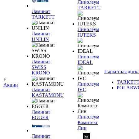
Линолеум
TARKETT
Ламинат
TARKETT
Линолеум
Ламинат
JUTEKS
UNILIN
Линолеум
Ламинат
IDEAL
SWISS
Паркетная доск
KRONO
TARKET
Линолеум
Акции
POLARW
Ламинат
IVC
KASTAMONU
Ламинат
Линолеум
EGGER
Комитекс
Лин
Ламинат