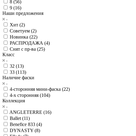
8 (
56
)
9 (
16
)
Наши предложения
Хит (
2
)
Советуем (
2
)
Новинка (
22
)
РАСПРОДАЖА (
4
)
Снят с пр-ва (
25
)
Класс
32 (
13
)
33 (
113
)
Наличие фаски
4-сторонняя мини-фаска (
22
)
4-х сторонняя (
104
)
Коллекция
ANGLETERRE (
16
)
Ballet (
11
)
Benefice 833 (
4
)
DYNASTY (
8
)