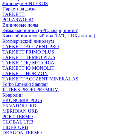
Линолеум SINTEROS
Паркетная доска
TARKETT
POLARWOOD
Виниловые полы
Замковый винил (SPC, кварц-винил)
Клеевой виниловый пол (LVT, ПВХ-плитка)
Коммерческий линолеум
TARKETT ACCZENT PRO
TARKETT PRIMO PLUS
TARKETT TEMPO PLUS
TARKETT IQ MELODIA
TARKETT IQ MONOLIT
TARKETT HORIZON
TARKETT ACCZENT MINERAL AS
Forbo Emerald Standart
JUTEKS PROFI PREMIUM
Ковролин
EKONOMIK PLUS
EKVATOR URB
MERIDIAN URB
PORT TERMO
GLOBAL URB
LIDER URB
DRAGON TERMO