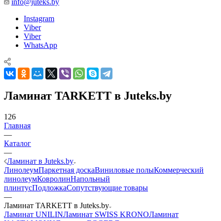
info@juteks.by
Instagram
Viber
Viber
WhatsApp
Ламинат TARKETT в Juteks.by
126
Главная
—
Каталог
—
Ламинат в Juteks.by
Линолеум
Паркетная доска
Виниловые полы
Коммерческий
линолеум
Ковролин
Напольный
плинтус
Подложка
Сопутствующие товары
—
Ламинат TARKETT в Juteks.by
Ламинат UNILIN
Ламинат SWISS KRONO
Ламинат