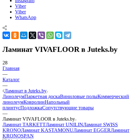
Instagram
Viber
Viber
WhatsApp
Ламинат VIVAFLOOR в Juteks.by
28
Главная
—
Каталог
—
Ламинат в Juteks.by
Линолеум
Паркетная доска
Виниловые полы
Коммерческий
линолеум
Ковролин
Напольный
плинтус
Подложка
Сопутствующие товары
—
Ламинат VIVAFLOOR в Juteks.by
Ламинат TARKETT
Ламинат UNILIN
Ламинат SWISS
KRONO
Ламинат KASTAMONU
Ламинат EGGER
Ламинат
KRONOSPAN