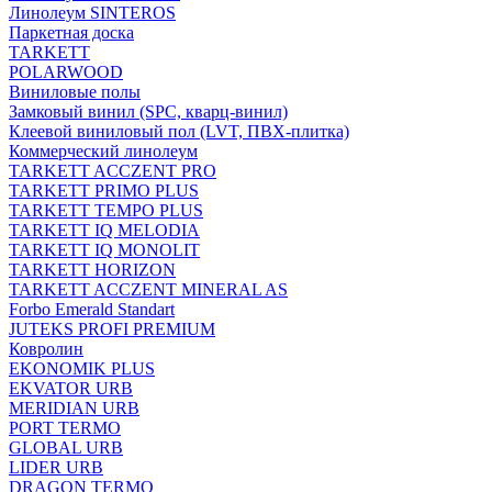
Линолеум SINTEROS
Паркетная доска
TARKETT
POLARWOOD
Виниловые полы
Замковый винил (SPC, кварц-винил)
Клеевой виниловый пол (LVT, ПВХ-плитка)
Коммерческий линолеум
TARKETT ACCZENT PRO
TARKETT PRIMO PLUS
TARKETT TEMPO PLUS
TARKETT IQ MELODIA
TARKETT IQ MONOLIT
TARKETT HORIZON
TARKETT ACCZENT MINERAL AS
Forbo Emerald Standart
JUTEKS PROFI PREMIUM
Ковролин
EKONOMIK PLUS
EKVATOR URB
MERIDIAN URB
PORT TERMO
GLOBAL URB
LIDER URB
DRAGON TERMO