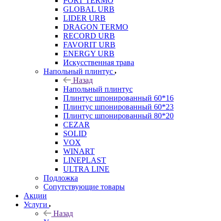
PORT TERMO
GLOBAL URB
LIDER URB
DRAGON TERMO
RECORD URB
FAVORIT URB
ENERGY URB
Искусственная трава
Напольный плинтус
Назад
Напольный плинтус
Плинтус шпонированный 60*16
Плинтус шпонированный 60*23
Плинтус шпонированный 80*20
CEZAR
SOLID
VOX
WINART
LINEPLAST
ULTRA LINE
Подложка
Сопутствующие товары
Акции
Услуги
Назад