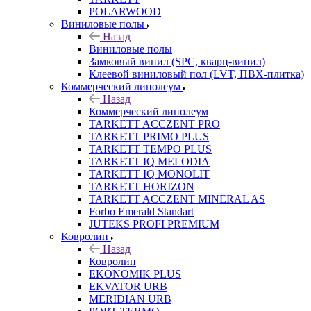
POLARWOOD
Виниловые полы
Назад
Виниловые полы
Замковый винил (SPC, кварц-винил)
Клеевой виниловый пол (LVT, ПВХ-плитка)
Коммерческий линолеум
Назад
Коммерческий линолеум
TARKETT ACCZENT PRO
TARKETT PRIMO PLUS
TARKETT TEMPO PLUS
TARKETT IQ MELODIA
TARKETT IQ MONOLIT
TARKETT HORIZON
TARKETT ACCZENT MINERAL AS
Forbo Emerald Standart
JUTEKS PROFI PREMIUM
Ковролин
Назад
Ковролин
EKONOMIK PLUS
EKVATOR URB
MERIDIAN URB