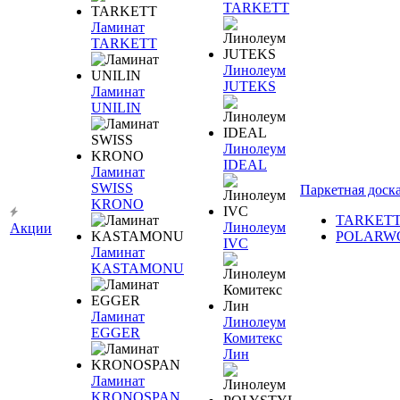
TARKETT
Ламинат
TARKETT
Линолеум
JUTEKS
Ламинат
UNILIN
Линолеум
IDEAL
Ламинат
SWISS
Паркетная доск
KRONO
TARKET
Линолеум
Акции
POLARW
IVC
Ламинат
KASTAMONU
Ламинат
Линолеум
EGGER
Комитекс
Лин
Ламинат
KRONOSPAN