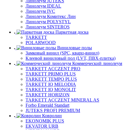
Линолеум JUTEKS
Линолеум IDEAL
Линолеум IVC
Линолеум Комитекс Лин
Линолеум POLYSTYL
Линолеум SINTEROS
Паркетная доска
TARKETT
POLARWOOD
Виниловые полы
Замковый винил (SPC, кварц-винил)
Клеевой виниловый пол (LVT, ПВХ-плитка)
Коммерческий линолеум
TARKETT ACCZENT PRO
TARKETT PRIMO PLUS
TARKETT TEMPO PLUS
TARKETT IQ MELODIA
TARKETT IQ MONOLIT
TARKETT HORIZON
TARKETT ACCZENT MINERAL AS
Forbo Emerald Standart
JUTEKS PROFI PREMIUM
Ковролин
EKONOMIK PLUS
EKVATOR URB