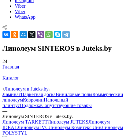
Instagram
Viber
Viber
WhatsApp
Линолеум SINTEROS в Juteks.by
24
Главная
—
Каталог
—
Линолеум в Juteks.by
Ламинат
Паркетная доска
Виниловые полы
Коммерческий
линолеум
Ковролин
Напольный
плинтус
Подложка
Сопутствующие товары
—
Линолеум SINTEROS в Juteks.by
Линолеум TARKETT
Линолеум JUTEKS
Линолеум
IDEAL
Линолеум IVC
Линолеум Комитекс Лин
Линолеум
POLYSTYL