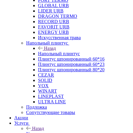
PORT TERMO
GLOBAL URB
LIDER URB
DRAGON TERMO
RECORD URB
FAVORIT URB
ENERGY URB
Искусственная трава
Напольный плинтус
Назад
Напольный плинтус
Плинтус шпонированный 60*16
Плинтус шпонированный 60*23
Плинтус шпонированный 80*20
CEZAR
SOLID
VOX
WINART
LINEPLAST
ULTRA LINE
Подложка
Сопутствующие товары
Акции
Услуги
Назад