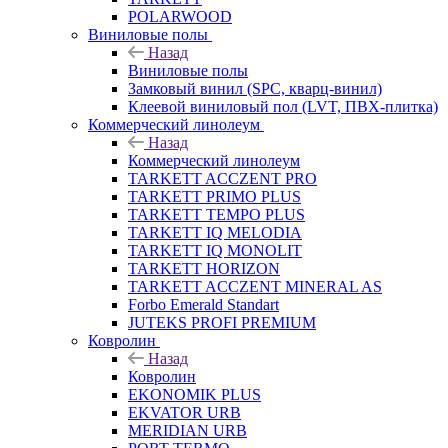
POLARWOOD
Виниловые полы
Назад
Виниловые полы
Замковый винил (SPC, кварц-винил)
Клеевой виниловый пол (LVT, ПВХ-плитка)
Коммерческий линолеум
Назад
Коммерческий линолеум
TARKETT ACCZENT PRO
TARKETT PRIMO PLUS
TARKETT TEMPO PLUS
TARKETT IQ MELODIA
TARKETT IQ MONOLIT
TARKETT HORIZON
TARKETT ACCZENT MINERAL AS
Forbo Emerald Standart
JUTEKS PROFI PREMIUM
Ковролин
Назад
Ковролин
EKONOMIK PLUS
EKVATOR URB
MERIDIAN URB