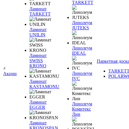
TARKETT
Ламинат
TARKETT
Линолеум
JUTEKS
Ламинат
UNILIN
Линолеум
IDEAL
Ламинат
SWISS
Паркетная доск
KRONO
TARKET
Линолеум
Акции
POLARW
IVC
Ламинат
KASTAMONU
Ламинат
Линолеум
EGGER
Комитекс
Лин
Ламинат
KRONOSPAN