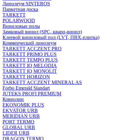
Линолеум SINTEROS
Паркетная доска
TARKETT
POLARWOOD
Виниловые полы
Замковый винил (SPC, кварц-винил)
Клеевой виниловый пол (LVT, ПВХ-плитка)
Коммерческий линолеум
TARKETT ACCZENT PRO
TARKETT PRIMO PLUS
TARKETT TEMPO PLUS
TARKETT IQ MELODIA
TARKETT IQ MONOLIT
TARKETT HORIZON
TARKETT ACCZENT MINERAL AS
Forbo Emerald Standart
JUTEKS PROFI PREMIUM
Ковролин
EKONOMIK PLUS
EKVATOR URB
MERIDIAN URB
PORT TERMO
GLOBAL URB
LIDER URB
DRAGON TERMO