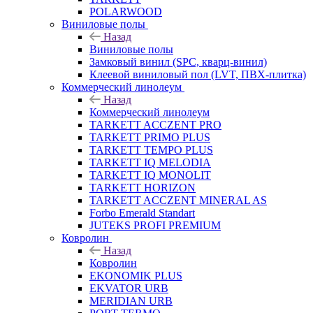
POLARWOOD
Виниловые полы
Назад
Виниловые полы
Замковый винил (SPC, кварц-винил)
Клеевой виниловый пол (LVT, ПВХ-плитка)
Коммерческий линолеум
Назад
Коммерческий линолеум
TARKETT ACCZENT PRO
TARKETT PRIMO PLUS
TARKETT TEMPO PLUS
TARKETT IQ MELODIA
TARKETT IQ MONOLIT
TARKETT HORIZON
TARKETT ACCZENT MINERAL AS
Forbo Emerald Standart
JUTEKS PROFI PREMIUM
Ковролин
Назад
Ковролин
EKONOMIK PLUS
EKVATOR URB
MERIDIAN URB