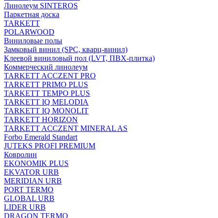
Линолеум SINTEROS
Паркетная доска
TARKETT
POLARWOOD
Виниловые полы
Замковый винил (SPC, кварц-винил)
Клеевой виниловый пол (LVT, ПВХ-плитка)
Коммерческий линолеум
TARKETT ACCZENT PRO
TARKETT PRIMO PLUS
TARKETT TEMPO PLUS
TARKETT IQ MELODIA
TARKETT IQ MONOLIT
TARKETT HORIZON
TARKETT ACCZENT MINERAL AS
Forbo Emerald Standart
JUTEKS PROFI PREMIUM
Ковролин
EKONOMIK PLUS
EKVATOR URB
MERIDIAN URB
PORT TERMO
GLOBAL URB
LIDER URB
DRAGON TERMO