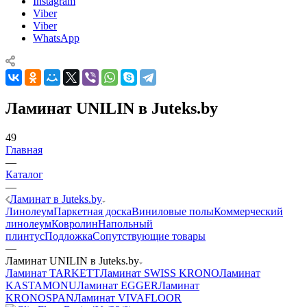
Instagram
Viber
Viber
WhatsApp
Ламинат UNILIN в Juteks.by
49
Главная
—
Каталог
—
Ламинат в Juteks.by
Линолеум
Паркетная доска
Виниловые полы
Коммерческий
линолеум
Ковролин
Напольный
плинтус
Подложка
Сопутствующие товары
—
Ламинат UNILIN в Juteks.by
Ламинат TARKETT
Ламинат SWISS KRONO
Ламинат
KASTAMONU
Ламинат EGGER
Ламинат
KRONOSPAN
Ламинат VIVAFLOOR