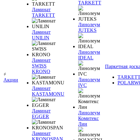
TARKETT
Ламинат
TARKETT
Линолеум
JUTEKS
Ламинат
UNILIN
Линолеум
IDEAL
Ламинат
SWISS
Паркетная доск
KRONO
TARKET
Линолеум
Акции
POLARW
IVC
Ламинат
KASTAMONU
Ламинат
Линолеум
EGGER
Комитекс
Лин
Ламинат
KRONOSPAN