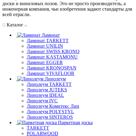
доски и виниловых полов. Это не просто производитель, а
инженерная компания, чьи изобретения задают стандарты для
всей отрасли.
Каталог
Ламинат
Ламинат TARKETT
Ламинат UNILIN
Ламинат SWISS KRONO
Ламинат KASTAMONU
Ламинат EGGER
Ламинат KRONOSPAN
Ламинат VIVAFLOOR
Линолеум
Линолеум TARKETT
Линолеум JUTEKS
Линолеум IDEAL
Линолеум IVC
Линолеум Комитекс Лин
Линолеум POLYSTYL
Линолеум SINTEROS
Паркетная доска
TARKETT
POLARWOOD