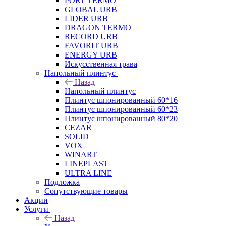
PORT TERMO
GLOBAL URB
LIDER URB
DRAGON TERMO
RECORD URB
FAVORIT URB
ENERGY URB
Искусственная трава
Напольный плинтус
Назад
Напольный плинтус
Плинтус шпонированный 60*16
Плинтус шпонированный 60*23
Плинтус шпонированный 80*20
CEZAR
SOLID
VOX
WINART
LINEPLAST
ULTRA LINE
Подложка
Сопутствующие товары
Акции
Услуги
Назад